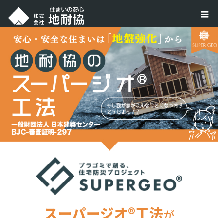
スーパージオ®工法
が