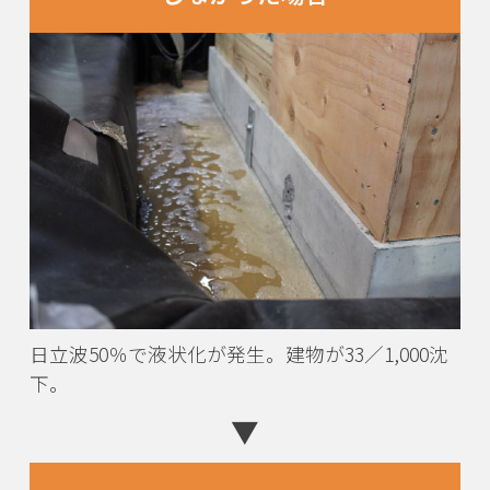
日立波50％で液状化が発生。建物が33／1,000沈
下。
▼