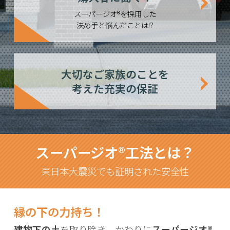
スーパージオ®を採用した
決め手と悩んだことは!?
大切なご家族のことを
考えた充実の保証
スーパージオ®工法とは？
東日本大震災でも証明された安全性
縁の下の力持ち！
建物下の土
を取り除き、かわりに
スーパージオ®