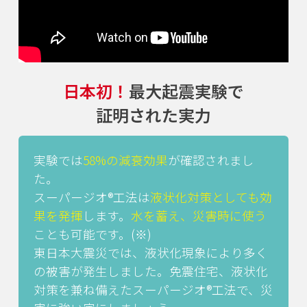
日本初！
最大起震実験で
証明された実力
実験では
58%の減衰効果
が確認されまし
た。
スーパージオ®工法は
液状化対策としても効
果を発揮
します。
水を蓄え、災害時に使う
ことも可能です。(※)
東日本大震災では、液状化現象により多く
の被害が発生しました。
免震住宅、液状化
対策を兼ね備えたスーパージオ®工法で、災