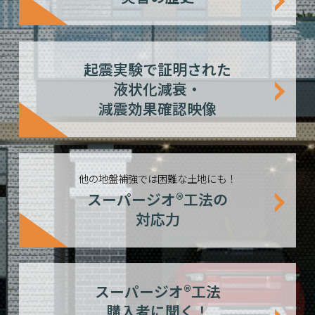
起震実験で証明された
液状化減衰・
減震効果確認映像
他の地盤補強では
困難な土地にも！
スーパージオ®工法の
対応力
スーパージオ®工法
購入者に聞く！