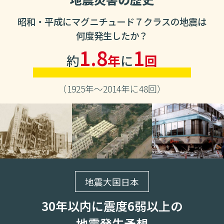
昭和・平成にマグニチュード７クラスの地震は
何度発生したか？
1.8
1
約
年
に
回
（1925年～2014年に48回）
地震大国日本
30年以内に震度6弱以上の
地震発生予想