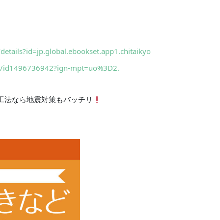
details?id=jp.global.ebookset.app1.chitaikyo
kyo/id1496736942?ign-mpt=uo%3D2.
工法なら地震対策もバッチリ