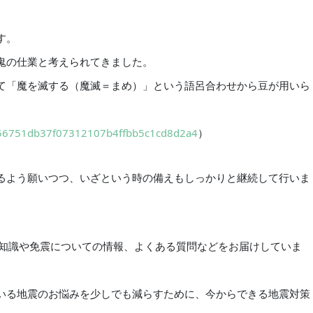
す。
鬼の仕業と考えられてきました。
て「魔を滅する（魔滅＝まめ）」という語呂合わせから豆が用いら
31856751db37f07312107b4ffbb5c1cd8d2a4
）
るよう願いつつ、いざという時の備えもしっかりと継続して行いま
いての知識や免震についての情報、よくある質問などをお届けしていま
いる地震のお悩みを少しでも減らすために、今からできる地震対策