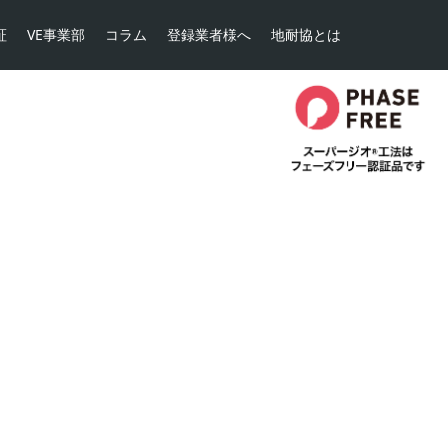
証
VE事業部
コラム
登録業者様へ
地耐協とは