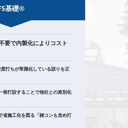
FS基礎®︎
不要で内製化によりコスト
2度打ちが常識化している誤りを正
一発打設することで他社との差別化
で省施工化を図る「雑コンも含め打