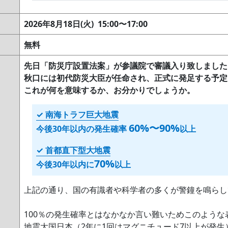
2026年8月18日(火) 15:00〜17:00
無料
先日「防災庁設置法案」が参議院で審議入り致しました
秋口には初代防災大臣が任命され、正式に発足する予定
これが何を意味するか、お分かりでしょうか。
✓ 南海トラフ巨大地震
60%〜90%
今後30年以内の発生確率
以上
✓ 首都直下型大地震
70%
今後30年以内に
以上
上記の通り、国の有識者や科学者の多くが警鐘を鳴らし
100％の発生確率とはなかなか言い難いためこのよう
地震大国日本（2年に1回はマグニチュード7以上が発生