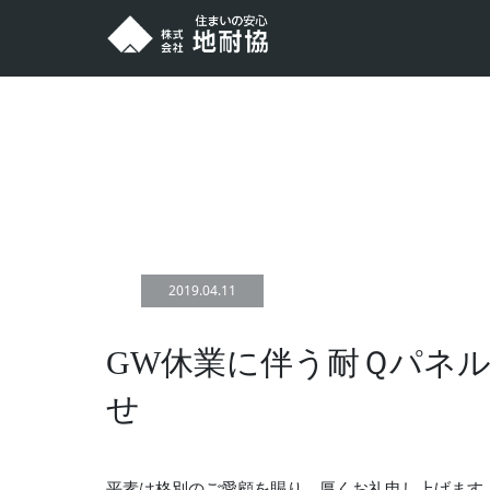
ホーム
NEWS
GW休業に伴う耐Ｑパネル資材配送ス
2019.04.11
GW休業に伴う耐Ｑパネ
せ
平素は格別のご愛顧を賜り、厚くお礼申し上げます