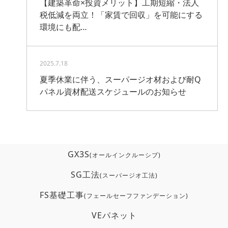
【建築革命×投資メリット】工期短縮・法人
税低減を両立！「家賃で回収」を可能にする
環境にも配…
2025.7.18
夏季休業に伴う、スーパージオ材および耐Q
パネル資材配送スケジュールのお知らせ
GX3S
(オールインクルーシブ)
SG工法
(スーパージオ工法)
FS基礎工事
(フェールセーフファンデーション)
VEパネット